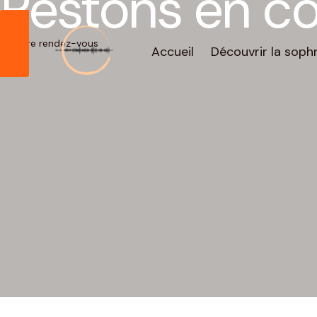
Restons en c
Aller
au
Prendre rendez-vous
contenu
Accueil
Découvrir la soph