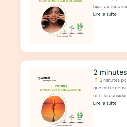
p
o
biais de tous vo
u
o
d
Lire la suite
r
u
e
:
)
r
3
2
s
/
m
o
7
i
i
(
n
–
g
u
E
r
t
p
2 minutes
a
e
i
2 minutes pou
t
s
s
que cette nouve
i
p
o
offrir la consi
t
o
d
Lire la suite
u
u
e
:
d
r
4
2
e
s
/
m
)