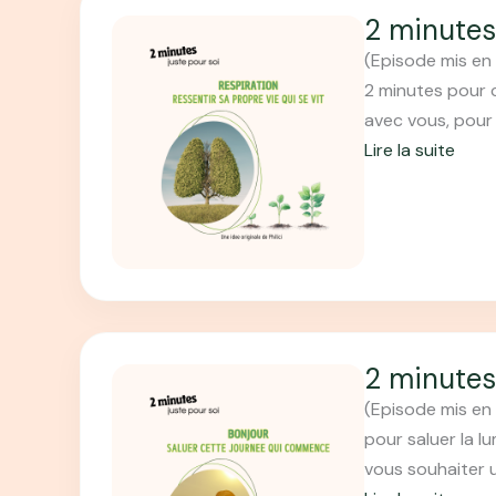
2 minutes
(Episode mis en 
2 minutes pour 
avec vous, pour 
Lire la suite
:
2
m
i
n
u
t
2 minutes
e
(Episode mis en 
s
pour saluer la l
p
vous souhaiter 
o