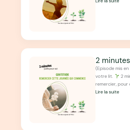
Lire la suite
u
:
r
2
s
m
o
i
i
n
–
u
E
t
p
2 minutes
e
i
(Episode mis en 
s
s
votre lit.
2 mi
p
o
remercier, pour
o
d
Lire la suite
u
e
:
r
1
2
s
/
m
o
7
i
i
(