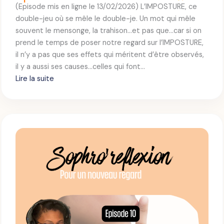
(Episode mis en ligne le 13/02/2026) L’IMPOSTURE, ce
o
double-jeu où se mêle le double-je. Un mot qui mêle
d
souvent le mensonge, la trahison…et pas que…car si on
e
prend le temps de poser notre regard sur l’IMPOSTURE,
1
il n’y a pas que ses effets qui méritent d’être observés,
2
il y a aussi ses causes…celles qui font…
–
Lire la suite
L
:
’
E
S
Q
O
U
P
I
H
T
R
E
O
’
R
E
F