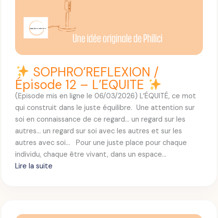
I
O
N
/
É
p
SOPHRO’REFLEXION /
i
Épisode 12 – L’EQUITE
s
(Episode mis en ligne le 06/03/2026) L’ÉQUITÉ, ce mot
o
qui construit dans le juste équilibre. Une attention sur
d
soi en connaissance de ce regard… un regard sur les
e
autres… un regard sur soi avec les autres et sur les
1
autres avec soi… Pour une juste place pour chaque
3
individu, chaque être vivant, dans un espace…
–
Lire la suite
L
:
’
O
S
M
O
B