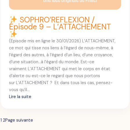
/
É
p
SOPHRO’REFLEXION /
i
Épisode 9 – L’ATTACHEMENT
s
o
(Episode mis en ligne le 30/01/2026) L’ATTACHEMENT,
d
ce mot qui tisse nos liens à l’égard de nous-même, à
e
l’égard des autres, à l’égard d’un lieu, d’une croyance,
1
d’une situation…à l’égard du monde. Est-ce
0
vraiment L’ATTACHEMENT qui met le corps en état
–
d’alerte ou est-ce le regard que nous portons
L
sur L’ATTACHEMENT ? Et dans tous les cas, pensez-
E
vous qu’il…
S
Lire la suite
I
:
L
E
S
N
1
2
Page suivante
O
C