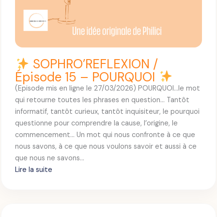
O
N
/
É
p
SOPHRO’REFLEXION /
i
Épisode 15 – POURQUOI
s
(Episode mis en ligne le 27/03/2026) POURQUOI…le mot
o
qui retourne toutes les phrases en question… Tantôt
d
informatif, tantôt curieux, tantôt inquisiteur, le pourquoi
e
questionne pour comprendre la cause, l’origine, le
1
commencement… Un mot qui nous confronte à ce que
6
nous savons, à ce que nous voulons savoir et aussi à ce
–
que nous ne savons…
L
Lire la suite
’
:
A
B
S
S
O