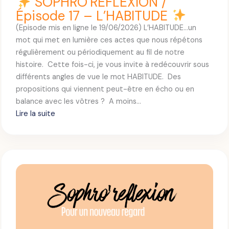
SOPHRO’REFLEXION /
p
Épisode 17 – L’HABITUDE
i
(Episode mis en ligne le 19/06/2026) L’HABITUDE…un
s
mot qui met en lumière ces actes que nous répétons
o
régulièrement ou périodiquement au fil de notre
d
histoire. Cette fois-ci, je vous invite à redécouvrir sous
e
différents angles de vue le mot HABITUDE. Des
1
propositions qui viennent peut-être en écho ou en
8
balance avec les vôtres ? A moins…
–
Lire la suite
L
:
A
V
S
E
O
R
P
I
H
T
R
E
O
’