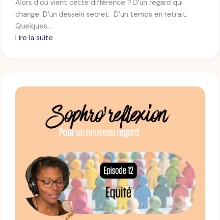
Alors d’où vient cette différence ? D’un regard qui
–
change. D’un dessein secret. D’un temps en retrait.
L
Quelques…
A
Lire la suite
C
:
O
N
S
S
O
E
P
Q
H
U
R
E
O
N
’
C
R
E
E
F
L
E
X