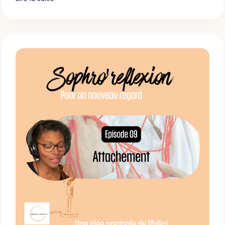
’
:
I
M
S
P
O
O
P
S
H
T
R
U
O
R
’
E
R
E
F
L
E
X
I
O
N