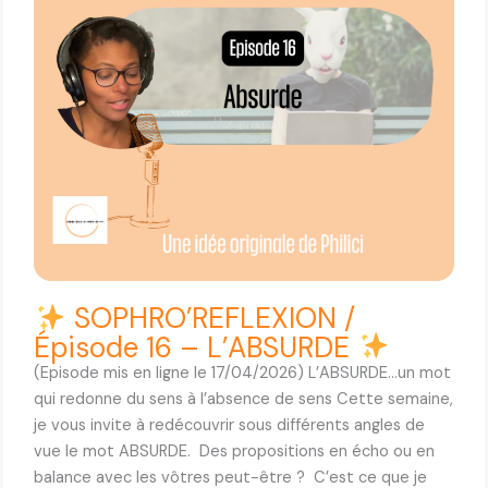
R
E
F
L
E
X
I
O
N
/
É
p
SOPHRO’REFLEXION /
i
Épisode 16 – L’ABSURDE
s
(Episode mis en ligne le 17/04/2026) L’ABSURDE…un mot
o
qui redonne du sens à l’absence de sens Cette semaine,
d
je vous invite à redécouvrir sous différents angles de
e
vue le mot ABSURDE. Des propositions en écho ou en
1
balance avec les vôtres peut-être ? C’est ce que je
7