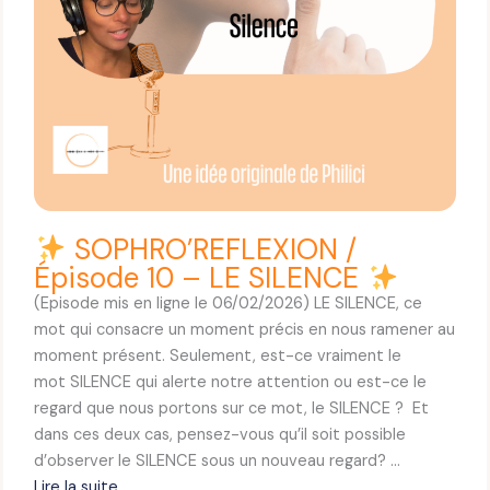
L
E
X
I
O
N
/
É
p
SOPHRO’REFLEXION /
i
Épisode 10 – LE SILENCE
s
(Episode mis en ligne le 06/02/2026) LE SILENCE, ce
o
mot qui consacre un moment précis en nous ramener au
d
moment présent. Seulement, est-ce vraiment le
e
mot SILENCE qui alerte notre attention ou est-ce le
1
regard que nous portons sur ce mot, le SILENCE ? Et
1
dans ces deux cas, pensez-vous qu’il soit possible
–
d’observer le SILENCE sous un nouveau regard? …
L
Lire la suite