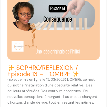
R
E
F
L
E
X
I
O
N
/
É
p
SOPHRO’REFLEXION /
i
Épisode 13 – L’OMBRE
s
(Episode mis en ligne le 13/03/2026) L’OMBRE, ce mot
o
qui notifie l’installation d’une obscurité relative. Des
d
couleurs atténuées. Des contours accentués. De
e
nouvelles perceptions émergent. Les choses changent
1
d’horizon, d’angle de vue, tout en restant les mêmes.
4