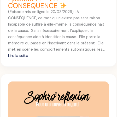
s
CONSEQUENCE
o
(Episode mis en ligne le 20/03/2026) LA
d
CONSÉQUENCE, ce mot qui n’existe pas sans raison.
e
Incapable de suffire à elle-même, la conséquence nait
1
de la cause. Sans nécessairement l’expliquer, la
5
conséquence aide à identifier la cause. Elle porte la
–
mémoire du passé en l’inscrivant dans le présent. Elle
P
met en scène les comportements automatiques, les…
O
Lire la suite
U
:
R
Q
S
U
O
O
P
I
H
R
O
’