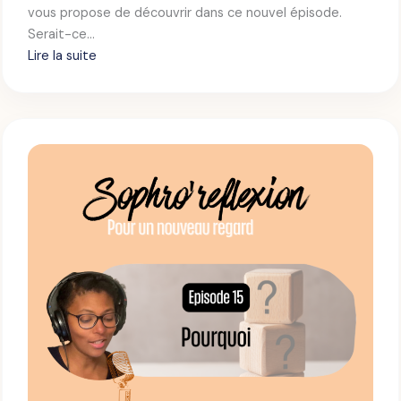
vous propose de découvrir dans ce nouvel épisode.
–
Serait-ce…
L
Lire la suite
’
:
H
A
S
B
O
I
P
T
H
U
R
D
O
E
’
R
E
F
L
E
X
I