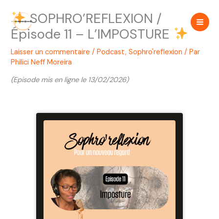
Aller
SOPHRO’REFLEXION /
au
contenu
Épisode 11 – L’IMPOSTURE
Laisser un commentaire
/
Podcast
,
Sophro'reflexion
/ Par
Philici Neff Moreira
(Episode mis en ligne le 13/02/2026)