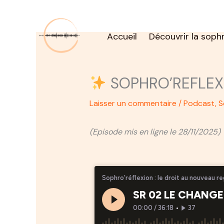
Aller
au
contenu
Accueil
Découvrir la soph
SOPHRO’REFLEXI
Laisser un commentaire
/
Podcast
,
S
(Episode mis en ligne le 28/11/2025)