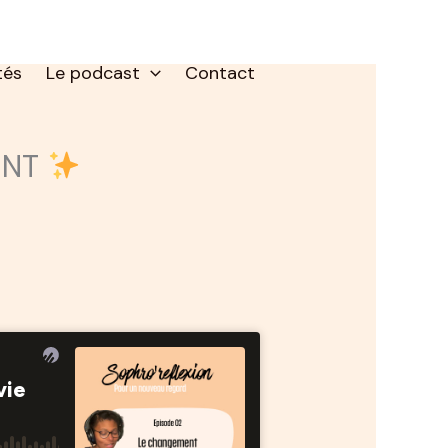
tés
Le podcast
Contact
ENT