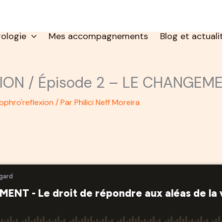
rologie
Mes accompagnements
Blog et actuali
ON / Épisode 2 – LE CHANGEM
ophro'reflexion
/ Par
Philici Neff Moreira